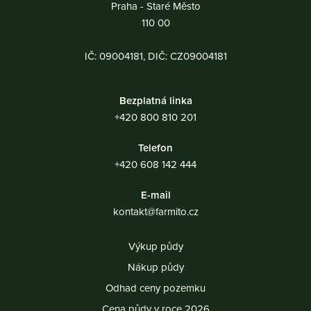
Praha - Staré Město
110 00
IČ: 09004181, DIČ: CZ09004181
Bezplatná linka
+420 800 810 201
Telefon
+420 608 142 444
E-mail
kontakt@farmito.cz
Výkup půdy
Nákup půdy
Odhad ceny pozemku
Cena půdy v roce 2026