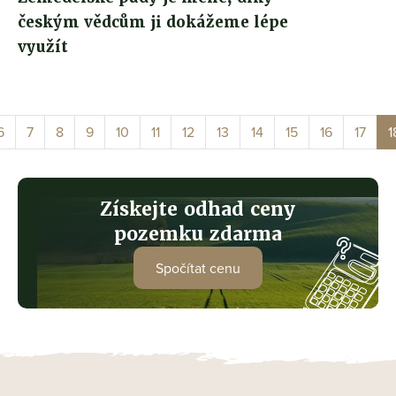
českým vědcům ji dokážeme lépe
využít
6
7
8
9
10
11
12
13
14
15
16
17
1
Získejte odhad ceny
pozemku zdarma
Spočítat cenu