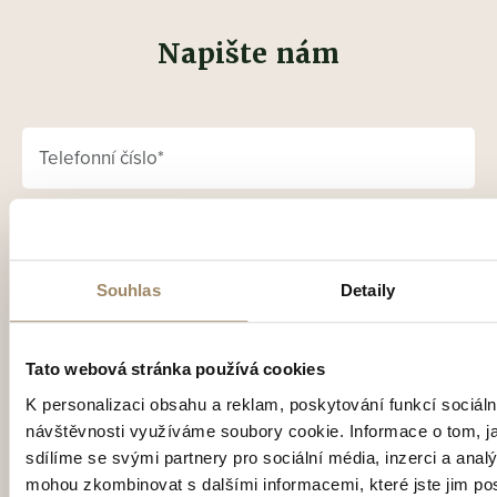
Napište nám
Souhlas
Detaily
Tato webová stránka používá cookies
K personalizaci obsahu a reklam, poskytování funkcí sociáln
návštěvnosti využíváme soubory cookie. Informace o tom, j
Vaše osobní údaje zpracováváme v souladu se
Zásadami
sdílíme se svými partnery pro sociální média, inzerci a analý
pro zpracování a ochranu osobních údajů
, v nichž
mohou zkombinovat s dalšími informacemi, které jste jim posk