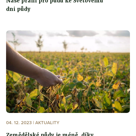
Naše přání pro půdu ke Světovému
dni půdy
04. 12. 2023 | AKTUALITY
Zemědělské půdy je méně, díky