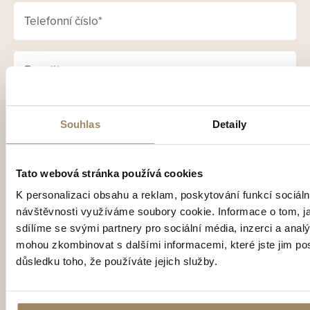
Souhlas
Detaily
Tato webová stránka používá cookies
K personalizaci obsahu a reklam, poskytování funkcí sociáln
Vaše osobní údaje zpracováváme v souladu se
Zásadami
návštěvnosti využíváme soubory cookie. Informace o tom, j
pro zpracování a ochranu osobních údajů
, v nichž
sdílíme se svými partnery pro sociální média, inzerci a analý
naleznete také potřebné podrobnosti o vašich právech
mohou zkombinovat s dalšími informacemi, které jste jim posk
souvisejících se zpracováním vašich osobních údajů.
důsledku toho, že používáte jejich služby.
Přeji si odebírat novinky a souhlasím se zasíláním
obchodních sdělení