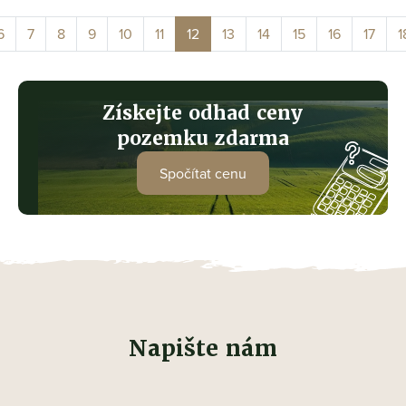
6
7
8
9
10
11
12
13
14
15
16
17
1
Získejte odhad ceny
pozemku zdarma
Spočítat cenu
Napište nám