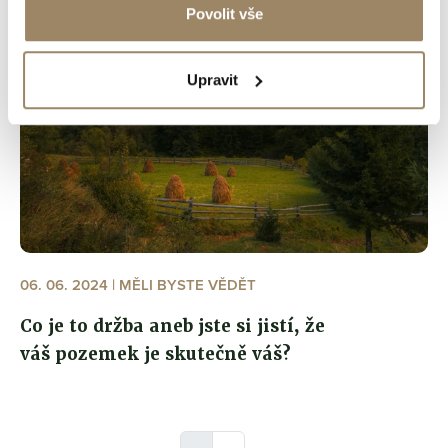
Povolit vše
Upravit
06. 06. 2024 | MĚLI BYSTE VĚDĚT
Co je to držba aneb jste si jistí, že
váš pozemek je skutečně váš?