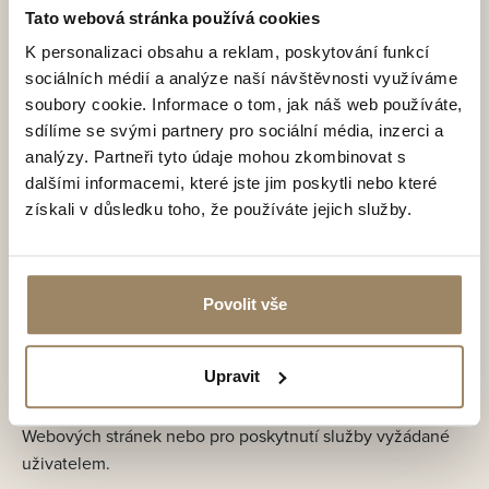
prostředcích zpracování. Pokud využíváme cloudových
Tato webová stránka používá cookies
uložišť, jsou zásadně umístěna v rámci EU a vždy je
K personalizaci obsahu a reklam, poskytování funkcí
zajištěn vysoký stupeň zabezpečení údajů. Nejčastěji
sociálních médií a analýze naší návštěvnosti využíváme
budou příjemci osobních údajů, dodavatelé IT služeb,
soubory cookie. Informace o tom, jak náš web používáte,
včetně cloudových uložišť, marketingové agentury,
sdílíme se svými partnery pro sociální média, inzerci a
advokáti, poskytovatele tiskových a poštovních služeb,
analýzy. Partneři tyto údaje mohou zkombinovat s
včetně kurýrů. Vaše osobní údaje rovněž můžeme předat
dalšími informacemi, které jste jim poskytli nebo které
dalším osobám, které se účastní prodeje nebo koupě
získali v důsledku toho, že používáte jejich služby.
nemovitosti.
Typy cookies podle jejich funkce
Povolit vše
Webové stránky používá následující typy cookies z
hlediska jejich funkce:
Upravit
Nutné – jedná se o cookies nezbytné pro fungování
Webových stránek nebo pro poskytnutí služby vyžádané
uživatelem.