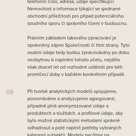
telefonní číslo, adresa, údaje specifikující
Nemovitost a informace týkající se sjednané
obchodní příležitosti pro případ potenciálního
soudního sporu či správního řízení v budoucnu.
Právním základem takového zpracování je
oprávněný zájem Společnosti či třetí strany. Tyto
osobní údaje tedy budou zpracovávány po dobu
nezbytnou k naplnění tohoto účelu, nejdéle
však dvacet let od rozhodné události pro běh
promlčecí doby v každém konkrétním případě.
Při tvorbě analytických modelů spojujeme,
porovnáváme a analyzujeme agregované,
případně plně anonymizované údaje o
produktech a službách, a profilové údaje, aby
bylo možné statistickými metodami správně
odhadnout a poté naplnit potřeby vybraných
kategorií subjektů. Modely necílíme na