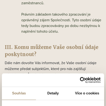
zaměstnanců.
Právním základem takového zpracování je
oprávněný zájem Společnosti. Tyto osobní údaje
tedy budou zpracovávány po dobu nezbytnou k
naplnění tohoto účelu.
III. Komu můžeme Vaše osobní údaje
poskytnout?
Dále nám dovolte Vás informovat, že Vaše osobní údaje
můžeme předat subjektům, které pro nás zajišťují
administrativní́/technickou podporu nebo se kterými jinak
spolupracujeme, pokud tyto subjekty poskytnou
maximální záruky o technickém a organizačním
zabezpečení ochrany zpracovávaných osobních údajů.
Souhlas
Detaily
Více o cookies
Takové osoby jsou zpracovateli osobních údajů či
samostatnými správci, pokud sami rozhodují o účelech a