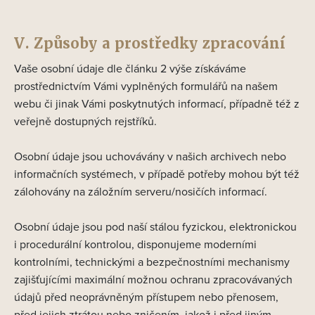
V. Způsoby a prostředky zpracování
Vaše osobní údaje dle článku 2 výše získáváme
prostřednictvím Vámi vyplněných formulářů na našem
webu či jinak Vámi poskytnutých informací, případně též z
veřejně dostupných rejstříků.
Osobní údaje jsou uchovávány v našich archivech nebo
informačních systémech, v případě potřeby mohou být též
zálohovány na záložním serveru/nosičích informací.
Osobní údaje jsou pod naší stálou fyzickou, elektronickou
i procedurální kontrolou, disponujeme moderními
kontrolními, technickými a bezpečnostními mechanismy
zajišťujícími maximální možnou ochranu zpracovávaných
údajů před neoprávněným přístupem nebo přenosem,
před jejich ztrátou nebo zničením, jakož i před jiným