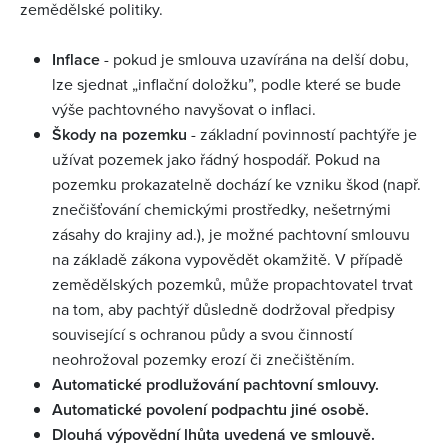
zemědělské politiky.
Inflace
- pokud je smlouva uzavírána na delší dobu,
lze sjednat „inflační doložku”, podle které se bude
výše pachtovného navyšovat o inflaci.
Škody na pozemku
- základní povinností pachtýře je
užívat pozemek jako řádný hospodář. Pokud na
pozemku prokazatelně dochází ke vzniku škod (např.
znečišťování chemickými prostředky, nešetrnými
zásahy do krajiny ad.), je možné pachtovní smlouvu
na základě zákona vypovědět okamžitě. V případě
zemědělských pozemků, může propachtovatel trvat
na tom, aby pachtýř důsledně dodržoval předpisy
související s ochranou půdy a svou činností
neohrožoval pozemky erozí či znečištěním.
Automatické prodlužování pachtovní smlouvy.
Automatické povolení podpachtu jiné osobě.
Dlouhá výpovědní lhůta uvedená ve smlouvě.