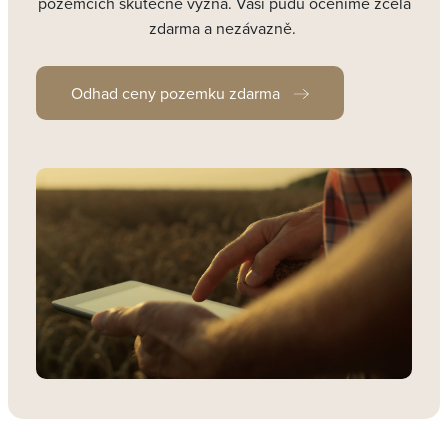
pozemcích skutečně vyzná. Vaši půdu oceníme zcela
zdarma a nezávazně.
Odhad ceny pozemku zdarma