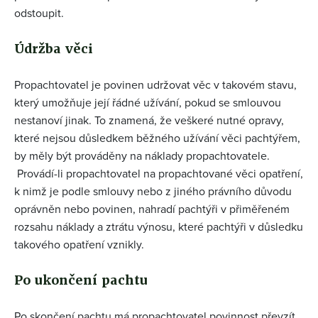
odstoupit.
Údržba věci
Propachtovatel je povinen udržovat věc v takovém stavu,
který umožňuje její řádné užívání, pokud se smlouvou
nestanoví jinak. To znamená, že veškeré nutné opravy,
které nejsou důsledkem běžného užívání věci pachtýřem,
by měly být prováděny na náklady propachtovatele.
Provádí-li propachtovatel na propachtované věci opatření,
k nimž je podle smlouvy nebo z jiného právního důvodu
oprávněn nebo povinen, nahradí pachtýři v přiměřeném
rozsahu náklady a ztrátu výnosu, které pachtýři v důsledku
takového opatření vznikly.
Po ukončení pachtu
Po skončení pachtu má propachtovatel povinnost převzít