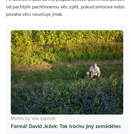
od pachtýře pachtovanou věc zpět, pokud smlouva nebo
povaha věci neurčuje jinak.
Mohlo by Vás zajímat:
Farmář David Ježek: Tak trochu jiný zemědělec