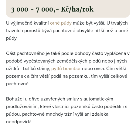
3 000 - 7 000,- Kč/ha/rok
U výjimečně kvalitní
orné půdy
může být vyšší. U trvalých
travních porostů bývá pachtovné obvykle nižší než u orné
půdy.
Část pachtovného je také podle dohody často vyplácena v
podobě vypěstovaných zemědělských plodů nebo jiných
užitků - balíků slámy,
pytlů brambor
nebo ovsa. Čím větší
pozemek a čím větší podíl na pozemku, tím vyšší celkové
pachtovné.
Bohužel u dříve uzavřených smluv s automatickým
prodlužováním, které vlastníci pozemků často podědili i s
půdou, pachtovné mnohdy tržní výši ani zdaleka
neodpovídá.