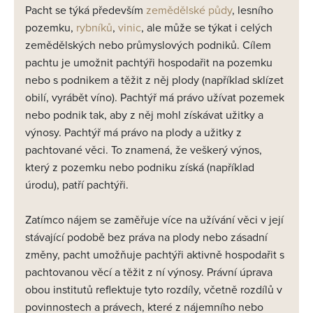
Pacht se týká především
zemědělské půdy
, lesního
pozemku,
rybníků
,
vinic
, ale může se týkat i celých
zemědělských nebo průmyslových podniků. Cílem
pachtu je umožnit pachtýři hospodařit na pozemku
nebo s podnikem a těžit z něj plody (například sklízet
obilí, vyrábět víno). Pachtýř má právo užívat pozemek
nebo podnik tak, aby z něj mohl získávat užitky a
výnosy. Pachtýř má právo na plody a užitky z
pachtované věci. To znamená, že veškerý výnos,
který z pozemku nebo podniku získá (například
úrodu), patří pachtýři.
Zatímco nájem se zaměřuje více na užívání věci v její
stávající podobě bez práva na plody nebo zásadní
změny, pacht umožňuje pachtýři aktivně hospodařit s
pachtovanou věcí a těžit z ní výnosy. Právní úprava
obou institutů reflektuje tyto rozdíly, včetně rozdílů v
povinnostech a právech, které z nájemního nebo