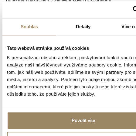
Současný právní rámec pro pacht vychází z potřeby
flexibilního využívání zemědělské půdy v soukromém
sektoru a přizpůsobuje se měnícím se podmínkám trhu a
Souhlas
Detaily
Více o
zemědělské politiky.
Tato webová stránka používá cookies
Jaké zákony upravují smluvní vztahy
K personalizaci obsahu a reklam, poskytování funkcí sociáln
ohledně pachtovného?
analýze naší návštěvnosti využíváme soubory cookie. Infor
tom, jak náš web používáte, sdílíme se svými partnery pro s
média, inzerci a analýzy. Partneři tyto údaje mohou zkombin
V České republice je pachtovní vztah primárně
dalšími informacemi, které jste jim poskytli nebo které získal
upraven občanským zákoníkem (zákon č. 89/2012
důsledku toho, že používáte jejich služby.
Sb.), který definuje pacht jako jeden z druhů
nájemních vztahů. Občanský zákoník stanovuje
základní pravidla pro uzavírání, změnu a ukončení
pachtovních smluv, práva a povinnosti pachtodárců a
Povolit vše
pachtýřů. Od 1. 1. 2024 platí v novém znění.