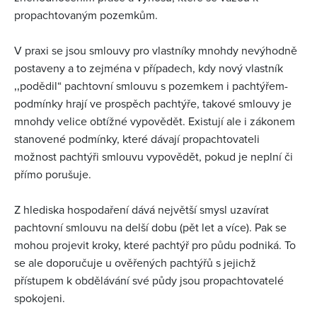
propachtovaným pozemkům.
V praxi se jsou smlouvy pro vlastníky mnohdy nevýhodně
postaveny a to zejména v případech, kdy nový vlastník
‚‚podědil“ pachtovní smlouvu s pozemkem i pachtýřem-
podmínky hrají ve prospěch pachtýře, takové smlouvy je
mnohdy velice obtížné vypovědět. Existují ale i zákonem
stanovené podmínky, které dávají propachtovateli
možnost pachtýři smlouvu vypovědět, pokud je neplní či
přímo porušuje.
Z hlediska hospodaření dává největší smysl uzavírat
pachtovní smlouvu na delší dobu (pět let a více). Pak se
mohou projevit kroky, které pachtýř pro půdu podniká. To
se ale doporučuje u ověřených pachtýřů s jejichž
přístupem k obdělávání své půdy jsou propachtovatelé
spokojeni.