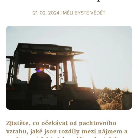
21. 02. 2024 |
MĚLI BYSTE VĚDĚT
Zjistěte, co očekávat od pachtovního
vztahu, jaké jsou rozdíly mezi nájmem a