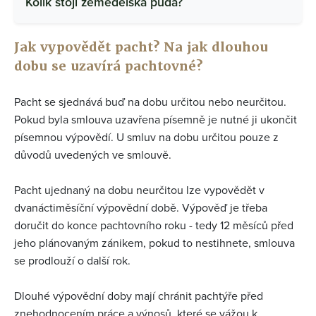
Kolik stojí zemědělská půda?
Jak vypovědět pacht? Na jak dlouhou
dobu se uzavírá pachtovné?
Pacht se sjednává buď na dobu určitou nebo neurčitou.
Pokud byla smlouva uzavřena písemně je nutné ji ukončit
písemnou výpovědí. U smluv na dobu určitou pouze z
důvodů uvedených ve smlouvě.
Pacht ujednaný na dobu neurčitou lze vypovědět v
dvanáctiměsíční výpovědní době. Výpověď je třeba
doručit do konce pachtovního roku - tedy 12 měsíců před
jeho plánovaným zánikem, pokud to nestihnete, smlouva
se prodlouží o další rok.
Dlouhé výpovědní doby mají chránit pachtýře před
znehodnocením práce a výnosů, které se vážou k