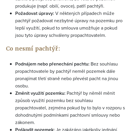
produkuje (např. obilí, ovoce), patří pachtýři.
Požadovat úpravy:
V některých případech může
pachtýř požadovat nezbytné úpravy na pozemku pro
lepší využití, pokud to smlouva umožňuje a pokud
jsou tyto úpravy schváleny propachtovatelm.
Co nesmí pachtýř:
Podnájem nebo přenechání pachtu:
Bez souhlasu
propachtovatele by pachtýř neměl pozemek dále
pronajímat třetí straně nebo převést pacht na jinou
osobu.
Změnit využití pozemku:
Pachtýř by něměl měnit
způsob využití pozemku bez souhlasu
propachtovatel, zejména pokud by to bylo v rozporu s
dohodnutými podmínkami pachtovní smlouvy nebo
zákonem.
Poškodit pozemek:
Je zakázáno jakékoliv jednání,