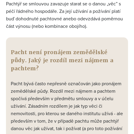
Pachtýř se smlouvou zavazuje starat se o danou „věc” s
péčí řádného hospodáře. Za její užívání a požívání platí
buď dohodnuté pachtovné anebo odevzdává poměrnou
část výnosu (nebo kombinace obojího).
Pacht není pronájem zemědělské
půdy. Jaký je rozdíl mezi nájmem a
pachtem?
Pacht bývá často nepřesně označován jako pronájem
zemědělské půdy. Rozdíl mezi nájmem a pachtem
spočívá především v předmětu smlouvy a v účelu
užívání. Zásadním rozdílem je jak typ věci či
nemovitosti, pro kterou se daného institutu užívá - ale
především v tom, že v případě pachtu může pachtýř
danou věc jak užívat, tak i požívat (a pro toto požívání