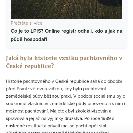
Přečtěte si více:
Co je to LPIS? Online registr odhalí, kdo a jak na
půdě hospodaří
Jaká byla historie vzniku pachtovného v
České republice?
Historie pachtovného v České republice sahá do období
před První světovou válkou, kdy bylo pachtování
zemědělské půdy běžnou praxí. V období socialismu bylo
soukromé vlastnictví zemědělské půdy omezeno a s ním i
možnost pachtování. Majetek byl zkolektivizován a
spravovala jej až na výjimky družstva. Po roce 1989 a
následné restituci a privatizaci se pacht opět stal
důležitým nástrojem v zemědělském hospodaření.