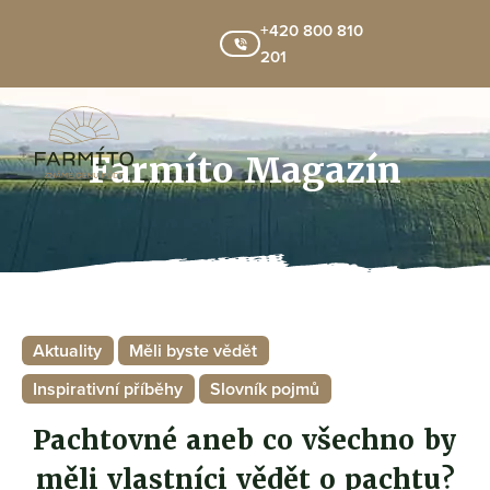
+420 800 810
201
Farmíto Magazín
Aktuality
Měli byste vědět
Inspirativní příběhy
Slovník pojmů
Pachtovné aneb co všechno by
měli vlastníci vědět o pachtu?