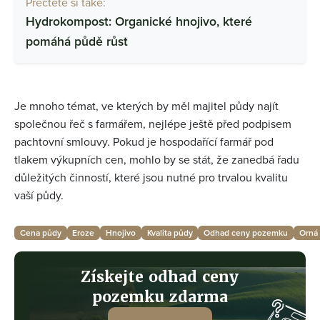
Přečtěte si také:
Hydrokompost: Organické hnojivo, které
pomáhá půdě růst
Je mnoho témat, ve kterých by měl majitel půdy najít
společnou řeč s farmářem, nejlépe ještě před podpisem
pachtovní smlouvy. Pokud je hospodařící farmář pod
tlakem výkupních cen, mohlo by se stát, že zanedbá řadu
důležitých činností, které jsou nutné pro trvalou kvalitu
vaší půdy.
Cena půdy
Eroze
Hnojivo
Kvalita půdy
Odhad ceny pozemku
Orná
Získejte odhad ceny
pozemku zdarma