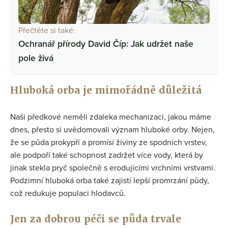
Přečtěte si také:
Ochranář přírody David Číp: Jak udržet naše
pole živá
Hluboká orba je mimořádně důležitá
Naši předkové neměli zdaleka mechanizaci, jakou máme
dnes, přesto si uvědomovali význam hluboké orby. Nejen,
že se půda prokypří a promísí živiny ze spodních vrstev,
ale podpoří také schopnost zadržet více vody, která by
jinak stekla pryč společně s erodujícími vrchními vrstvami.
Podzimní hluboká orba také zajistí lepší promrzání půdy,
což redukuje populaci hlodavců.
Jen za dobrou péči se půda trvale