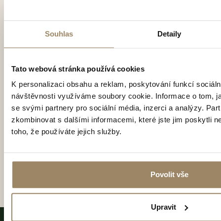
Souhlas
Detaily
Vaše osobní údaje zpracováváme v souladu se
Zásadami
pro zpracování a ochranu osobních údajů
, v nichž
Tato webová stránka používá cookies
naleznete také potřebné podrobnosti o vašich právech
K personalizaci obsahu a reklam, poskytování funkcí sociáln
souvisejících se zpracováním vašich osobních údajů.
návštěvnosti využíváme soubory cookie. Informace o tom, j
se svými partnery pro sociální média, inzerci a analýzy. Par
Přeji si odebírat novinky a souhlasím se zasíláním
zkombinovat s dalšími informacemi, které jste jim poskytli n
obchodních sdělení
toho, že používáte jejich služby.
Odeslat formulář
Povolit vše
Upravit