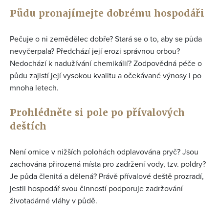
Půdu pronajímejte dobrému hospodáři
Pečuje o ni zemědělec dobře? Stará se o to, aby se půda
nevyčerpala? Předchází její erozi správnou orbou?
Nedochází k nadužívání chemikálií? Zodpovědná péče o
půdu zajistí její vysokou kvalitu a očekávané výnosy i po
mnoha letech.
Prohlédněte si pole po přívalových
deštích
Není ornice v nižších polohách odplavována pryč? Jsou
zachována přirozená místa pro zadržení vody, tzv. poldry?
Je půda členitá a dělená? Právě přívalové deště prozradí,
jestli hospodář svou činností podporuje zadržování
životadárné vláhy v půdě.