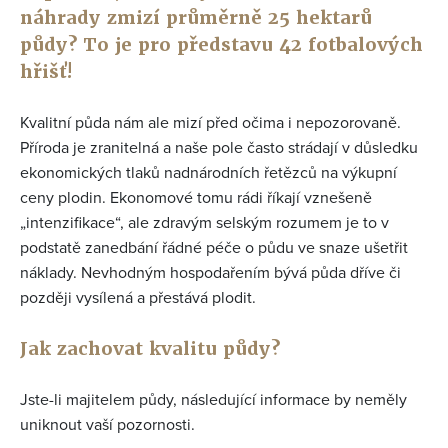
náhrady zmizí průměrně 25 hektarů
půdy? To je pro představu 42 fotbalových
hřišť!
Kvalitní půda nám ale mizí před očima i nepozorovaně.
Příroda je zranitelná a naše pole často strádají v důsledku
ekonomických tlaků nadnárodních řetězců na výkupní
ceny plodin. Ekonomové tomu rádi říkají vznešeně
„intenzifikace“, ale zdravým selským rozumem je to v
podstatě zanedbání řádné péče o půdu ve snaze ušetřit
náklady. Nevhodným hospodařením bývá půda dříve či
později vysílená a přestává plodit.
Jak zachovat kvalitu půdy?
Jste-li majitelem půdy, následující informace by neměly
uniknout vaší pozornosti.