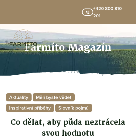
+420 800 810
201
Farmíto Magazín
Aktuality
Měli byste vědět
Inspirativní příběhy
Slovník pojmů
Co dělat, aby půda neztrácela
svou hodnotu