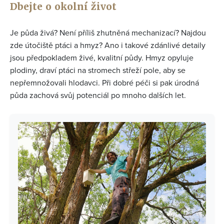
Dbejte o okolní život
Je půda živá? Není příliš zhutněná mechanizací? Najdou
zde útočiště ptáci a hmyz? Ano i takové zdánlivé detaily
jsou předpokladem živé, kvalitní půdy. Hmyz opyluje
plodiny, draví ptáci na stromech střeží pole, aby se
nepřemnožovali hlodavci. Při dobré péči si pak úrodná
půda zachová svůj potenciál po mnoho dalších let.