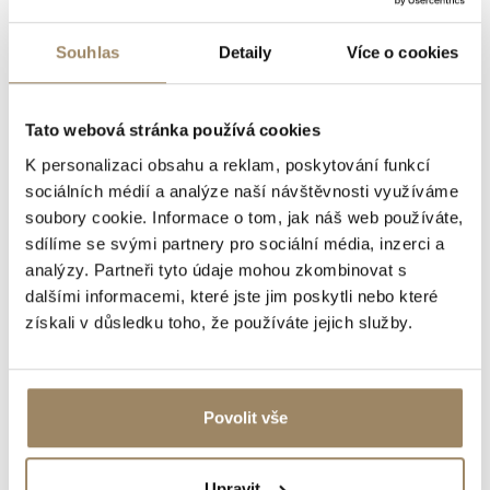
Výprosa
Souhlas
Detaily
Více o cookies
Umožňuje vlastníkovi pozemku, jehož parcela je
izolována od veřejné komunikace a nemá tak možnost
přístupu k ní, požádat o zřízení cesty přes sousední
Tato webová stránka používá cookies
pozemky. Výprosa cesty je upravena v občanském
K personalizaci obsahu a reklam, poskytování funkcí
zákoníku (v České republice například zákon č. 89/2012
sociálních médií a analýze naší návštěvnosti využíváme
Sb., občanský zákoník). Děje se tak víceméně z dobré
soubory cookie. Informace o tom, jak náš web používáte,
vůle, bez nároku na protihodnotu a to v případech, kdy k
sdílíme se svými partnery pro sociální média, inzerci a
pozemku žádná cesta nevede a jiné řešení přístupu není
analýzy. Partneři tyto údaje mohou zkombinovat s
možné nebo by bylo pro vlastníka izolovaného pozemku
dalšími informacemi, které jste jim poskytli nebo které
příliš nákladné.
získali v důsledku toho, že používáte jejich služby.
Služebnost cesty
Povolit vše
Dále je také možné se domluvit se sousedním vlastníkem
na služebnosti nové cesty, kdy vlastník souhlasí, že jeho
pozemek bude sloužit i někomu jinému jako přístup k jeho
Upravit