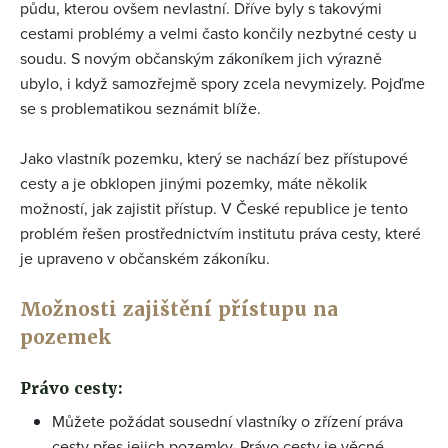
půdu, kterou ovšem nevlastní. Dříve byly s takovými
cestami problémy a velmi často končily nezbytné cesty u
soudu. S novým občanským zákoníkem jich výrazně
ubylo, i když samozřejmě spory zcela nevymizely. Pojďme
se s problematikou seznámit blíže.
Jako vlastník pozemku, který se nachází bez přístupové
cesty a je obklopen jinými pozemky, máte několik
možností, jak zajistit přístup. V České republice je tento
problém řešen prostřednictvím institutu práva cesty, které
je upraveno v občanském zákoníku.
Možnosti zajištění přístupu na
pozemek
Právo cesty:
Můžete požádat sousední vlastníky o zřízení práva
cesty přes jejich pozemky. Právo cesty je věcné