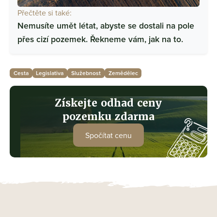
Přečtěte si také:
Nemusíte umět létat, abyste se dostali na pole
přes cizí pozemek. Řekneme vám, jak na to.
Cesta
Legislativa
Služebnost
Zemědělec
Získejte odhad ceny
pozemku zdarma
Spočítat cenu