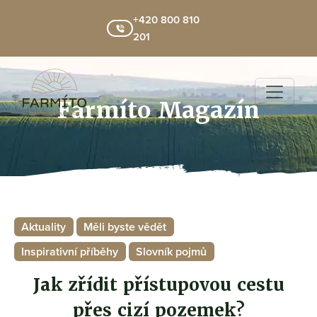
+420 800 810
201
Farmíto Magazín
Aktuality
Měli byste vědět
Inspirativní příběhy
Slovník pojmů
Jak zřídit přístupovou cestu
přes cizí pozemek?