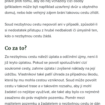
právě proti tomu, aby do něj vcházely cizí osoby
(příkladem může být například uzavřený dvůr u obytného
domu), nebo kde veřejný zájem brání takovou cestu zřídit.
Soud nezbytnou cestu nepovolí ani v případě, způsobil-li
si nedostatek přístupu z hrubé nedbalosti či úmyslně ten,
kdo o nezbytnou cestu žádá.
Co za to?
Za nezbytnou cestu náleží úplata a odčinění újmy, není-li
již kryto úplatou. Pokud se povolí spoluužívání cizí
soukromé cesty, zahrne úplata i zvýšené náklady na její
údržbu. Vlastníkovi také patří úhrada za případnou škodu,
která by mu mohla cestou vzniknout. Soud může povolit
cestu v takové trase a v takovém rozsahu, aby ji mohl
žadatel co nejlépe využívat, ale také aby bylo co nejméně
zasaženo do práv majitele pozemku. Poměr mezi
majitelem pozemku a žadatelem o nezbytnou cestu je dán