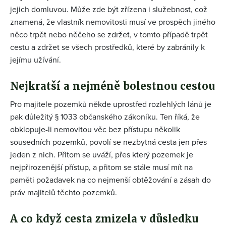
jejich domluvou. Může zde být zřízena i služebnost, což
znamená, že vlastník nemovitosti musí ve prospěch jiného
něco trpět nebo něčeho se zdržet, v tomto případě trpět
cestu a zdržet se všech prostředků, které by zabránily k
jejímu užívání.
Nejkratší a nejméně bolestnou cestou
Pro majitele pozemků někde uprostřed rozlehlých lánů je
pak důležitý § 1033 občanského zákoníku. Ten říká, že
obklopuje-li nemovitou věc bez přístupu několik
sousedních pozemků, povolí se nezbytná cesta jen přes
jeden z nich. Přitom se uváží, přes který pozemek je
nejpřirozenější přístup, a přitom se stále musí mít na
paměti požadavek na co nejmenší obtěžování a zásah do
práv majitelů těchto pozemků.
A co když cesta zmizela v důsledku