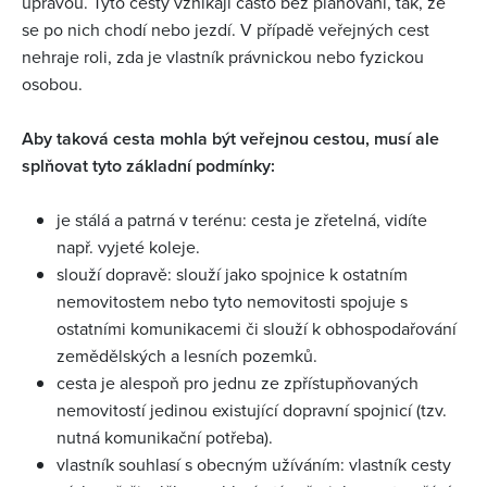
úpravou. Tyto cesty vznikají často bez plánování, tak, že
se po nich chodí nebo jezdí. V případě veřejných cest
nehraje roli, zda je vlastník právnickou nebo fyzickou
osobou.
Aby taková cesta mohla být veřejnou cestou, musí ale
splňovat tyto základní podmínky:
je stálá a patrná v terénu: cesta je zřetelná, vidíte
např. vyjeté koleje.
slouží dopravě: slouží jako spojnice k ostatním
nemovitostem nebo tyto nemovitosti spojuje s
ostatními komunikacemi či slouží k obhospodařování
zemědělských a lesních pozemků.
cesta je alespoň pro jednu ze zpřístupňovaných
nemovitostí jedinou existující dopravní spojnicí (tzv.
nutná komunikační potřeba).
vlastník souhlasí s obecným užíváním: vlastník cesty