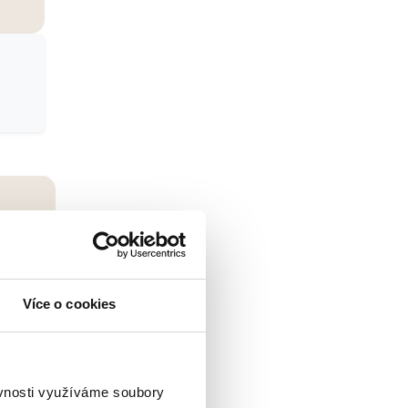
á
Více o cookies
dy
ěvnosti využíváme soubory
čujeme