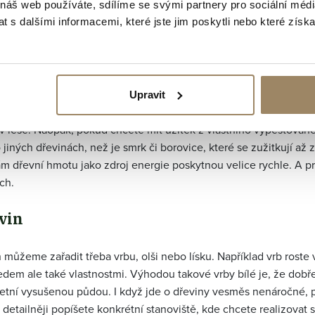
 náš web používáte, sdílíme se svými partnery pro sociální média
využít služeb odborníků, a ne obecných kalkulaček
 s dalšími informacemi, které jste jim poskytli nebo které získa
čko současnosti
Upravit
v lese. Naopak, pokud chcete mít užitek z vlastního vypěstovan
iných dřevinách, než je smrk či borovice, které se zužitkují až 
 vám dřevní hmotu jako zdroj energie poskytnou velice rychle. A p
ch.
vin
můžeme zařadit třeba vrbu, olši nebo lísku. Například vrb roste 
ledem ale také vlastnostmi. Výhodou takové vrby bílé je, že dobř
letní vysušenou půdou. I když jde o dřeviny vesměs nenáročné, 
detailněji popíšete konkrétní stanoviště, kde chcete realizovat 