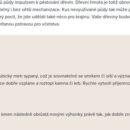
lů půdy impulzem k pěstování dřevin. Dřevní hmota je totiž obno
telný i bez větší mechanizace. Kus nevyužívané půdy tak může p
rý pocit, že jste udělali také něco pro krajinu. Vaše dřeviny bud
 vítanou potravou pro včelstva.
bický metr sypaný, což je srovnatelné se smrkem či olší a význ
ce dobře vzplane a roztopí kamna či krb. Rychle vytvoří příjemn
že kmen následně obrůstá novými výhonky právě tak, jak dobře z