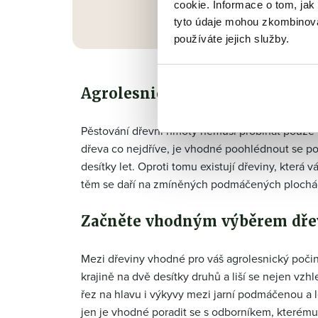
cookie. Informace o tom, jak
tyto údaje mohou zkombinovat
používáte jejich služby.
Agrolesnictví – kouzelné sloví
Pěstování dřevní hmoty nemusí probíhat pouze 
dřeva co nejdříve, je vhodné poohlédnout se po j
desítky let. Oproti tomu existují dřeviny, která
těm se daří na zmíněných podmáčených plochá
Začněte vhodným výběrem dře
Mezi dřeviny vhodné pro váš agrolesnický počin 
krajině na dvě desítky druhů a liší se nejen vzh
řez na hlavu i výkyvy mezi jarní podmáčenou a 
jen je vhodné poradit se s odborníkem, kterému 