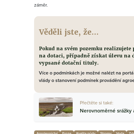
záměr.
Věděli jste, že...
Pokud na svém pozemku realizujete 
na dotaci, případně získat úlevu na
vypsané dotační tituly.
Více o podmínkách je možné nalézt na port
vlády o stanovení podmínek provádění agroe
Přečtěte si také:
Nerovnoměrné srážky a
Agrolesnictví
Eroze
Kvalita půdy
Stromy
Voda
Zd