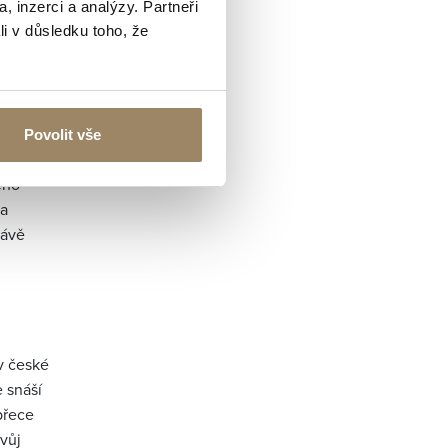
, inzerci a analýzy. Partneři
.
li v důsledku toho, že
Povolit vše
ého
za
rávě
v české
e snáší
přece
svůj