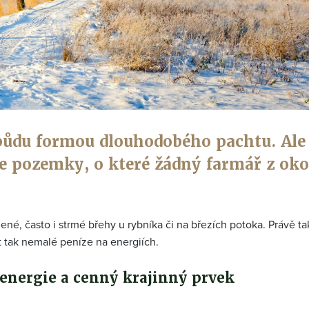
půdu formou dlouhodobého pachtu. Ale
te pozemky, o které žádný farmář z oko
né, často i strmé břehy u rybníka či na březích potoka. Právě t
t tak nemalé peníze na energiích.
j energie a cenný krajinný prvek