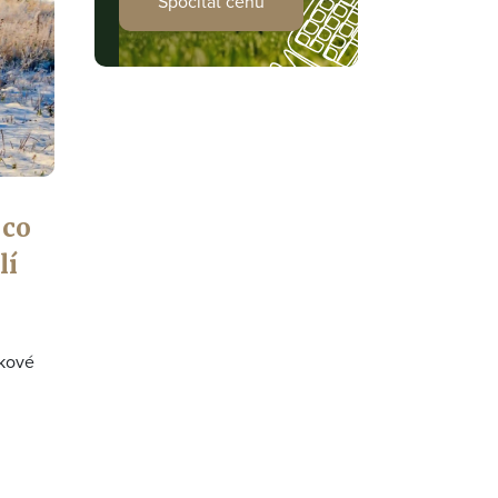
Spočítat cenu
 co
lí
akové