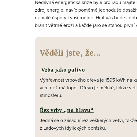
Nedávná energetická krize byla pro řadu majite
zdroj energie, navíc poměrně jednoduše dosaži
nemalé úspory i vaší rodině. Hřát vás bude i dob
bránit větrné erozi a každé jaro se stanou první
Věděli jste, že...
Vrba jako palivo
Výhřevnost vrbového dřeva je 1595 kWh na ku
více než má topol. Dřevo je měkké, takže veli
atmosféru.
Řez vrby „na hlavu“
Jedná se o zásadní řez veškerých větví, tak
z Ladových idylických obrázků.