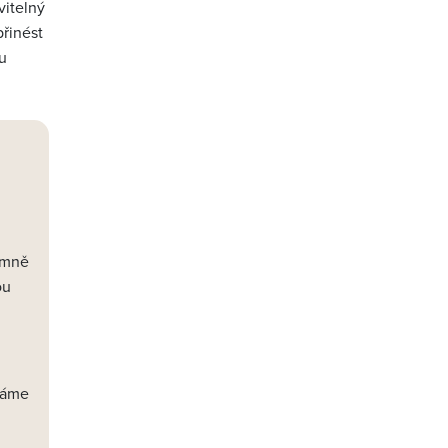
vitelný
řinést
ou
amně
ou
náme