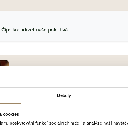
 Číp: Jak udržet naše pole živá
Chcete zjistit jakou cenu m
Váš pozemek?
Detaily
Farmíto nabízí
odhad ceny pozemku zdarma
a
nezávazně.
á cookies
Poctivá
cena pozemku
se stanovuje na základě řa
klam, poskytování funkcí sociálních médií a analýze naší návšt
faktorů. Každý pozemek je unikátní, proto doporu