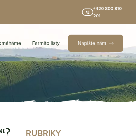
+420 800 810
201
omáháme
Farmíto listy
Napište nám
RUBRIKY
“?