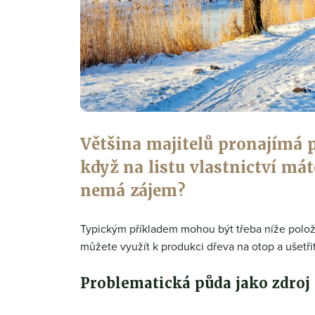
Většina majitelů pronajímá 
když na listu vlastnictví má
nemá zájem?
Typickým příkladem mohou být třeba níže polože
můžete využít k produkci dřeva na otop a ušetři
Problematická půda jako zdro