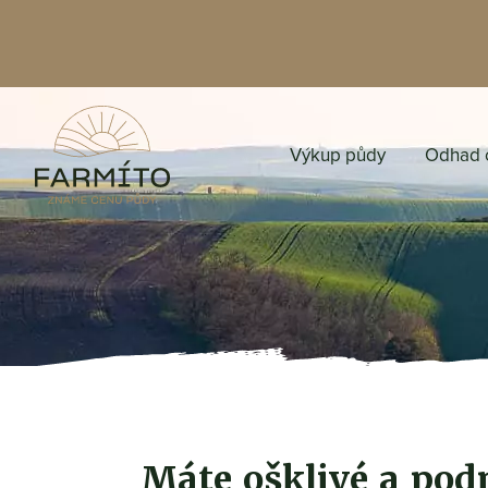
Výkup půdy
Odhad 
Máte ošklivé a po