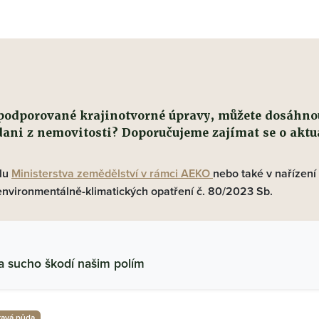
podporované krajinotvorné úpravy, můžete dosáhno
 dani z nemovitosti? Doporučujeme zajímat se o aktu
álu
Ministerstva zemědělství v rámci AEKO
nebo také v nařízení
nvironmentálně-klimatických opatření č. 80/2023 Sb.
 sucho škodí našim polím
ravá půda