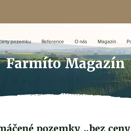
ceny pozemku
Reference
O nás
Magazín
P
Farmíto Magazín
dmáčené pozemky „bez ceny