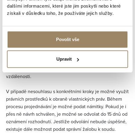
úpravám?
dalšími informacemi, které jste jim poskytli nebo které
získali v důsledku toho, že používáte jejich služby.
Pokud vlastník nesouhlasí s pozemkovými úpravami, může
se bránit.
Návrh nového uspořádání pozemků musí být projednán s
Povolit vše
každým dotčeným vlastníkem a schválen minimálně 60 %
vlastníků výměry řešených pozemků. Bez souhlasu
Upravit
vlastníka nelze navrhnout nové pozemky, které by se
významně lišily oproti původním ve výměře, ceně a
vzdálenosti.
V případě nesouhlasu s konkrétními kroky je možné využít
právních prostředků k obraně vlastnických práv​. Během
procesu projednávání je možné podat námitky. Pokud je i
přes ně návrh schválen, je možné se odvolat do 15 dnů od
oznámení rozhodnutí. Jestliže odvolání nebude úspěšné,
existuje dále možnost podat správní žalobu k soudu​.