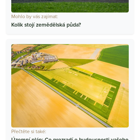
Mohlo by vás zajímat:
Kolik stojí zemědělská půda?
Přečtěte si také:
Územní plán: Co prozradí o budoucnosti vašeho