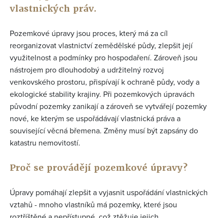
vlastnických práv.
Pozemkové úpravy jsou proces, který má za cíl
reorganizovat vlastnictví zemědělské půdy, zlepšit její
využitelnost a podmínky pro hospodaření. Zároveň jsou
nástrojem pro dlouhodobý a udržitelný rozvoj
venkovského prostoru, přispívají k ochraně půdy, vody a
ekologické stability krajiny. Při pozemkových úpravách
původní pozemky zanikají a zároveň se vytvářejí pozemky
nové, ke kterým se uspořádávají vlastnická práva a
související věcná břemena. Změny musí být zapsány do
katastru nemovitostí.
Proč se provádějí pozemkové úpravy?
Úpravy pomáhají zlepšit a vyjasnit uspořádání vlastnických
vztahů - mnoho vlastníků má pozemky, které jsou
roztříštěné a nepřístupné, což ztěžuje jejich