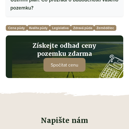
pozemku?
Cena půdy
Kvalita půdy
Legislativa
Zdravá půda
Zemědělec
Získejte odhad ceny
pozemku zdarma
Spočítat cenu
Napište nám