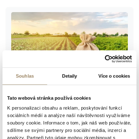
Souhlas
Detaily
Více o cookies
Tato webová stránka používá cookies
Přečtěte si také:
K personalizaci obsahu a reklam, poskytování funkcí
Co všechno určuje cenu zemědělské půdy
sociálních médií a analýze naší návštěvnosti využíváme
soubory cookie. Informace o tom, jak náš web používáte,
sdílíme se svými partnery pro sociální média, inzerci a
Jak se bránit proti pozemkovým
analýzy. Partneři tyto údaje mohou zkombinovat s