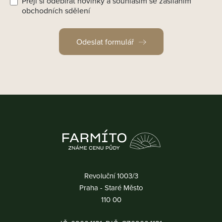
Přeji si odebírat novinky a souhlasím se zasíláním
obchodních sdělení
Odeslat formulář
Revoluční 1003/3
Praha - Staré Město
110 00