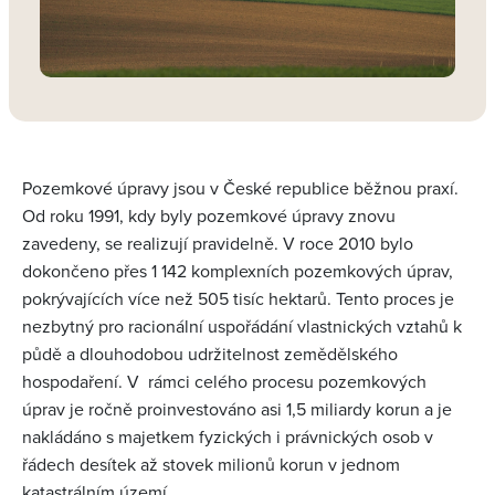
Pozemkové úpravy jsou v České republice běžnou praxí.
Od roku 1991, kdy byly pozemkové úpravy znovu
zavedeny, se realizují pravidelně. V roce 2010 bylo
dokončeno přes 1 142 komplexních pozemkových úprav,
pokrývajících více než 505 tisíc hektarů. Tento proces je
nezbytný pro racionální uspořádání vlastnických vztahů k
půdě a dlouhodobou udržitelnost zemědělského
hospodaření. V rámci celého procesu pozemkových
úprav je ročně proinvestováno asi 1,5 miliardy korun a je
nakládáno s majetkem fyzických i právnických osob v
řádech desítek až stovek milionů korun v jednom
katastrálním území.