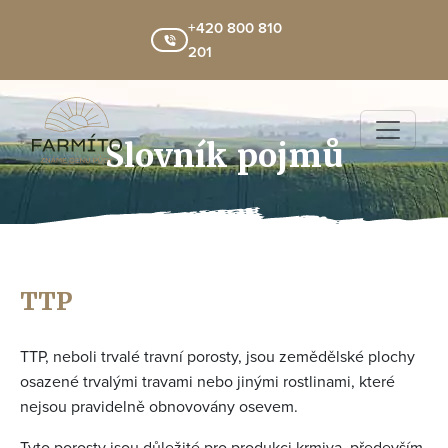
+420 800 810
201
Slovník pojmů
TTP
TTP, neboli trvalé travní porosty, jsou zemědělské plochy
osazené trvalými travami nebo jinými rostlinami, které
nejsou pravidelně obnovovány osevem.
Tyto porosty jsou důležité pro produkci krmiva, především