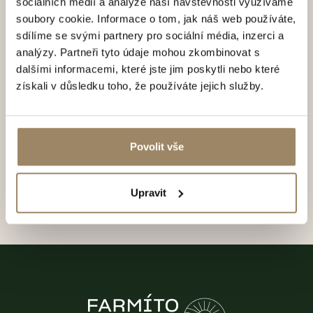
sociálních médií a analýze naší návštěvnosti využíváme
soubory cookie. Informace o tom, jak náš web používáte,
Vaše osobní údaje zpracováváme v souladu se
Zásadami
sdílíme se svými partnery pro sociální média, inzerci a
pro zpracování a ochranu osobních údajů
, v nichž
analýzy. Partneři tyto údaje mohou zkombinovat s
naleznete také potřebné podrobnosti o vašich právech
dalšími informacemi, které jste jim poskytli nebo které
souvisejících se zpracováním vašich osobních údajů.
získali v důsledku toho, že používáte jejich služby.
Přeji si odebírat novinky a souhlasím se zasíláním
obchodních sdělení
Povolit vše
Odeslat formulář
Upravit