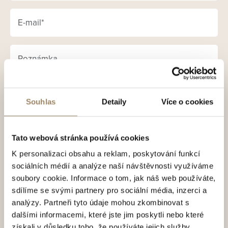
Souhlas
Detaily
Více o cookies
Vaše osobní údaje zpracováváme v souladu se
Zásadami
pro zpracování a ochranu osobních údajů
, v nichž
Tato webová stránka používá cookies
naleznete také potřebné podrobnosti o vašich právech
K personalizaci obsahu a reklam, poskytování funkcí
souvisejících se zpracováním vašich osobních údajů.
sociálních médií a analýze naší návštěvnosti využíváme
soubory cookie. Informace o tom, jak náš web používáte,
Přeji si odebírat novinky a souhlasím se zasíláním
sdílíme se svými partnery pro sociální média, inzerci a
obchodních sdělení
analýzy. Partneři tyto údaje mohou zkombinovat s
dalšími informacemi, které jste jim poskytli nebo které
Odeslat formulář
získali v důsledku toho, že používáte jejich služby.