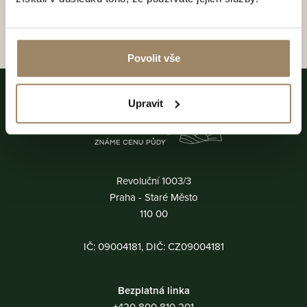
Povolit vše
Upravit
Revoluční 1003/3
Praha - Staré Město
110 00
IČ: 09004181, DIČ: CZ09004181
Bezplatná linka
+420 800 810 201