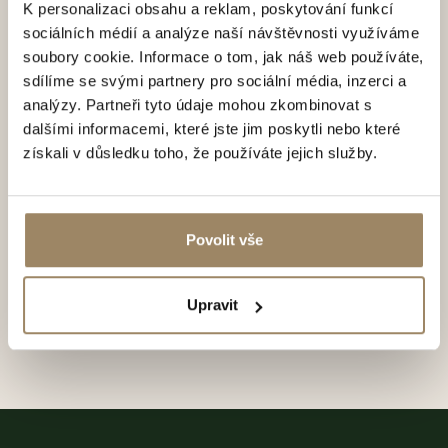
K personalizaci obsahu a reklam, poskytování funkcí
sociálních médií a analýze naší návštěvnosti využíváme
soubory cookie. Informace o tom, jak náš web používáte,
sdílíme se svými partnery pro sociální média, inzerci a
Vaše osobní údaje zpracováváme v souladu se
Zásadami
analýzy. Partneři tyto údaje mohou zkombinovat s
pro zpracování a ochranu osobních údajů
, v nichž
dalšími informacemi, které jste jim poskytli nebo které
naleznete také potřebné podrobnosti o vašich právech
získali v důsledku toho, že používáte jejich služby.
souvisejících se zpracováním vašich osobních údajů.
Přeji si odebírat novinky a souhlasím se zasíláním
obchodních sdělení
Povolit vše
Odeslat formulář
Upravit