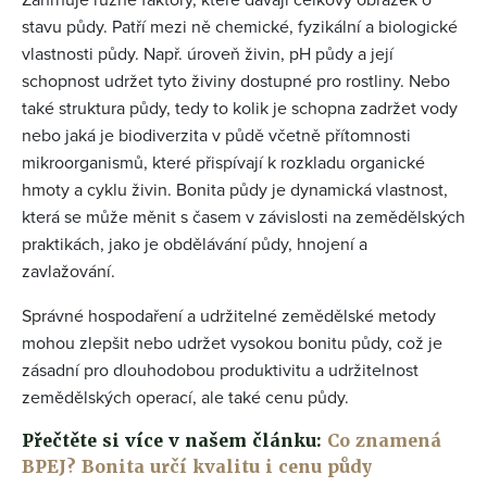
stavu půdy. Patří mezi ně chemické, fyzikální a biologické
vlastnosti půdy. Např. úroveň živin, pH půdy a její
schopnost udržet tyto živiny dostupné pro rostliny. Nebo
také struktura půdy, tedy to kolik je schopna zadržet vody
nebo jaká je biodiverzita v půdě včetně přítomnosti
mikroorganismů, které přispívají k rozkladu organické
hmoty a cyklu živin. Bonita půdy je dynamická vlastnost,
která se může měnit s časem v závislosti na zemědělských
praktikách, jako je obdělávání půdy, hnojení a
zavlažování.
Správné hospodaření a udržitelné zemědělské metody
mohou zlepšit nebo udržet vysokou bonitu půdy, což je
zásadní pro dlouhodobou produktivitu a udržitelnost
zemědělských operací, ale také cenu půdy.
Přečtěte si více v našem článku:
Co znamená
BPEJ? Bonita určí kvalitu i cenu půdy